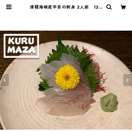
津軽海峡産平目の刺身 2人前 120
g【居酒屋くるまざ】 | どこでも居
酒屋『ポケバル』