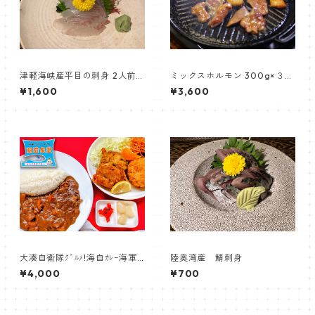
津軽海峡産平目の刺身 2人前
ミックスホルモン 300g×３セ
120g【居酒屋くるまざ】
ット【三代目藤村商店】
¥1,600
¥3,600
大湊自衛隊ｸﾞﾙﾒ!海自ｶﾚｰ海軍ｺ
陸奥湾産 鯖刺身
ﾛｯｹSora空っ!【駅前食堂】
¥4,000
¥700