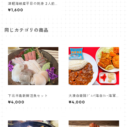
津軽海峡産平目の刺身 2人前
120g【居酒屋くるまざ】
¥1,600
同じカテゴリの商品
下北半島新鮮活魚セット
大湊自衛隊ｸﾞﾙﾒ!海自ｶﾚｰ海軍ｺ
ﾛｯｹSora空っ!【駅前食堂】
¥4,000
¥4,000