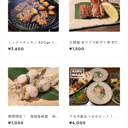
ミックスホルモン 300g×３セ
大間産 本マグロ砂ずり串 約70
ット【三代目藤村商店】
g 【居酒屋くるまざ】
¥3,600
¥1,500
期間限定！ 海峡海峡産 地
下北半島おつまみセット！
まきホタテ串
【居酒屋くるまざ】
¥1,000
¥4,000