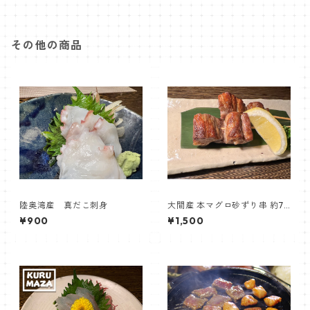
その他の商品
陸奥湾産 真だこ刺身
大間産 本マグロ砂ずり串 約70
g 【居酒屋くるまざ】
¥900
¥1,500