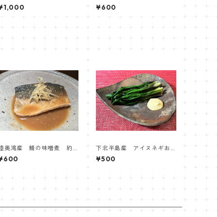
地まきホタテ串
0ｇ【居酒屋くるまざ】
¥1,000
¥600
陸奥湾産 鯖の味噌煮 約7
下北半島産 アイヌネギお
0ｇ【居酒屋くるまざ】
浸し
¥600
¥500