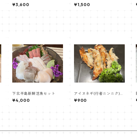
セット【三代目藤村商店】
70g 【居酒屋くるまざ】
¥3,600
¥1,500
下北半島新鮮活魚セット
アイヌネギ(行者ニンニク)餃
子 10個入り
¥4,000
¥900