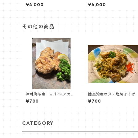
軍ｺﾛｯｹSora空っ!【駅前食
¥4,000
¥4,000
堂】
その他の商品
津軽海峡産 かすぺ(アカエ
陸奥湾産ホタテ塩焼きそば
イ)竜田揚げ
(わいほのタレ使用)
¥700
¥700
CATEGORY