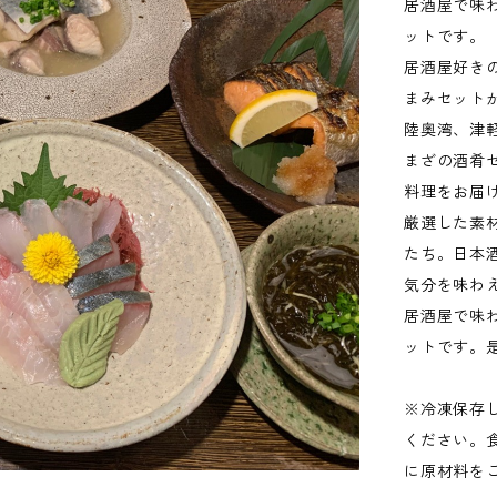
居酒屋で味
ットです。
居酒屋好き
まみセット
陸奥湾、津
まざの酒肴
料理をお届
厳選した素
たち。日本
気分を味わ
居酒屋で味
ットです。
※冷凍保存
ください。
に原材料を