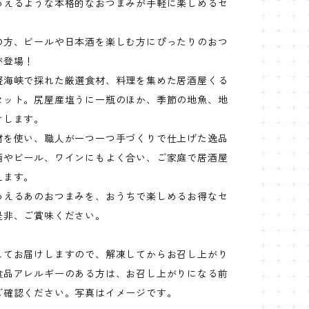
わえるような本格的なおつまみが手軽に楽しめるセ
の方、ビールや日本酒を楽しむ方にぴったりのおつ
が登場！
軽海峡で採れた厳選食材、料理を集めた居酒屋くる
セット。尻屋産塩うに一瓶のほか、季節の地魚、地
けします。
材を使い、職人が一つ一つ手づくりで仕上げた逸品
酒やビール、ワインにもよく合い、ご家庭で居酒屋
えます。
わえるあのおつまみを、おうちで楽しめるお得なセ
是非、ご賞味ください。
してお届けしますので、解凍してからお召し上がり
食品アレルギーのある方は、お召し上がりになる前
ご確認ください。写真はイメージです。