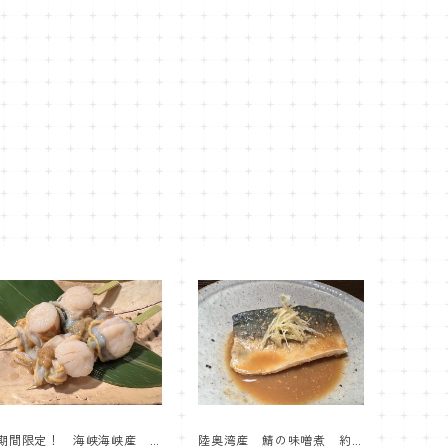
期間限定！ 海峡海峡産
陸奥湾産 鯖の味噌煮 約7