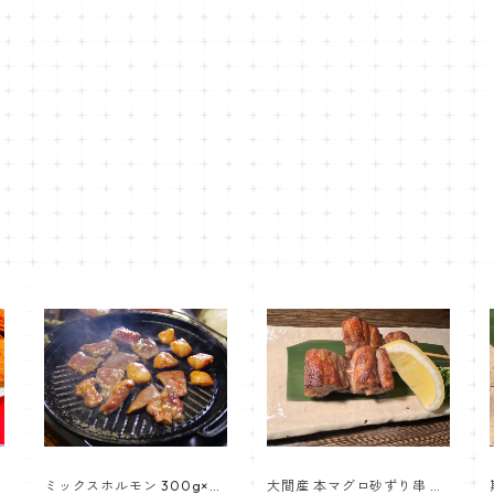
ミックスホルモン 300g×３
大間産 本マグロ砂ずり串 約