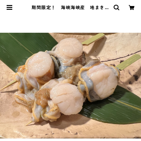
期間限定！ 海峡海峡産 地まきホ
タテ串 | どこでも居酒屋『ポケバ
ル』