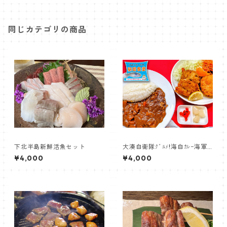
同じカテゴリの商品
下北半島新鮮活魚セット
大湊自衛隊ｸﾞﾙﾒ!海自ｶﾚｰ海軍ｺ
ﾛｯｹSora空っ!【駅前食堂】
¥4,000
¥4,000