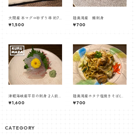
大間産 本マグロ砂ずり串 約70
陸奥湾産 鯖刺身
g 【居酒屋くるまざ】
¥1,500
¥700
津軽海峡産平目の刺身 2人前
陸奥湾産ホタテ塩焼きそば(わ
120g【居酒屋くるまざ】
いほのタレ使用)
¥1,600
¥700
CATEGORY