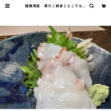
陸奥湾産 真だこ刺身 | どこでも居
酒屋『ポケバル』