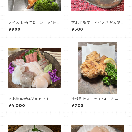
アイヌネギ(行者ニンニク)餃子
下北半島産 アイヌネギお浸
10個入り
し
¥900
¥500
下北半島新鮮活魚セット
津軽海峡産 かすぺ(アカエイ)
竜田揚げ
¥4,000
¥700