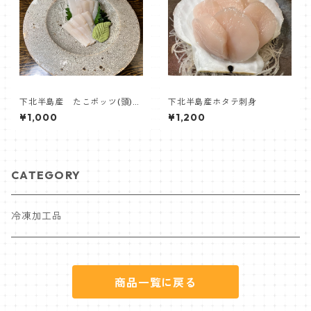
下北半島産 たこボッツ(頭)刺
下北半島産ホタテ刺身
身 2人前
¥1,000
¥1,200
CATEGORY
冷凍加工品
商品一覧に戻る