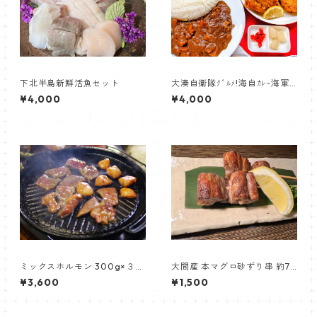
下北半島新鮮活魚セット
大湊自衛隊ｸﾞﾙﾒ!海自ｶﾚｰ海軍ｺ
ﾛｯｹSora空っ!【駅前食堂】
¥4,000
¥4,000
ミックスホルモン 300g×３セ
大間産 本マグロ砂ずり串 約70
ット【三代目藤村商店】
g 【居酒屋くるまざ】
¥3,600
¥1,500